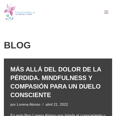
Saltar
al
contenido
BLOG
MÁS ALLÁ DEL DOLOR DE LA
PÉRDIDA. MINDFULNESS Y
COMPASIÓN PARA UN DUELO
CONSCIENTE
por
Lorena Alonso
abril 21, 2022
En este libro Lorena Alonso nos brinda el conocimiento y